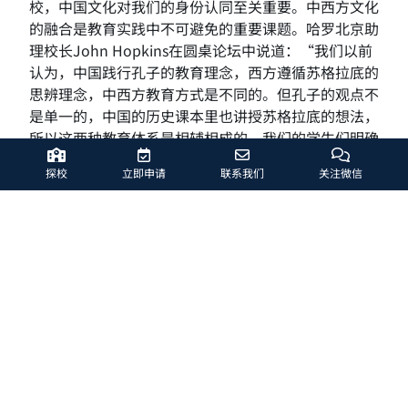
校，中国文化对我们的身份认同至关重要。中西方文化
的融合是教育实践中不可避免的重要课题。哈罗北京助
理校长John Hopkins在圆桌论坛中说道：“我们以前
认为，中国践行孔子的教育理念，西方遵循苏格拉底的
思辨理念，中西方教育方式是不同的。但孔子的观点不
是单一的，中国的历史课本里也讲授苏格拉底的想法，
所以这两种教育体系是相辅相成的。我们的学生们明确
地知道这一点，他们不作评判，理解各个国家有各自的
探校
立即申请
联系我们
关注微信
文化和体系。这对他们是自然而然的。”