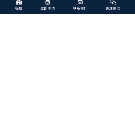
学的申请中，我的每一位学科老师都给我写了推荐信，
她们非常了解我在学校的表现、特长等，突出了我在专
探校
立即申请
联系我们
关注微信
业方向上的优势，” Christina说道。
哈罗北京升学指导团队深谙英美两国大学的申请流程和
要求，能够为学生量身定制申请策略，确保他们在每一
个环节都得到专业的支持。无论是选择适合的课程、撰
写个人陈述，还是准备面试，学校提供全程支持，帮助
学生最大限度地展现自己的优势和潜力。
学以致用
在丰富的实践机会中发展领导力
在哈罗北京，取得优异的学术成绩不是学习的唯一目
的，更重要的是能够将学到的知识与技能加以运用。
Christina深深受益于哈罗北京丰富的课外课及校内外
实践活动，这些课堂以外的经历对她影响深远，不仅对
大学申请十分有帮助，同时也让她成为更好的自己。