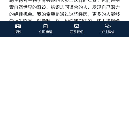
励任何对生物学有兴趣的人参与这样的竞赛。它们是探
索自然世界的奇迹、结识志同道合的人、发现自己潜力
的绝佳机会。我的希望是通过这些经历，更多的人能够
爱上生物学，就像我一样，也许我们中的一些人将继续
为科学和生命的理解做出有意义的贡献。
探校
立即申请
联系我们
关注微信
Linus Zhou – 9
年级：
英国生物学挑战赛（UKBC）全
球
银
奖
参加生物学挑战赛后，我对生物学的热情和兴奋感倍
增。这次比赛真正让我感受到了对生命和自然世界奥秘
的探索热爱。然而，它也让我意识到自己还需要学习的
东西太多了；我目前的理解仅仅是冰山一角。这种意识
促使我更加深入地学习，拓展我的知识。展望未来，我
渴望进一步探索生物学的奥秘，激发我的好奇心，并激
励我为这个不断发展的领域做出贡献。
乘风破浪，扬桨领航
哈罗北京以卓越的教学为基础，我们的目标是培养学生