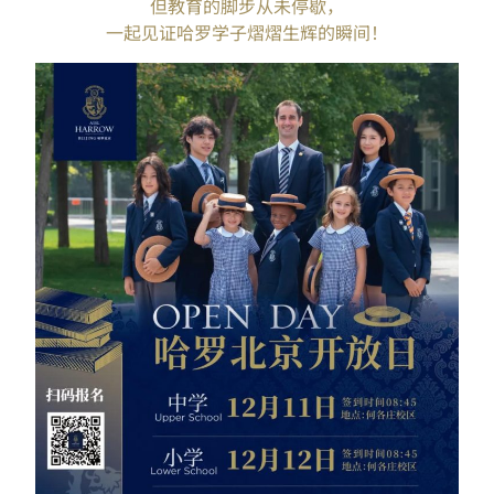
但教育的脚步从未停歇，
一起见证哈罗学子熠熠生辉的瞬间！