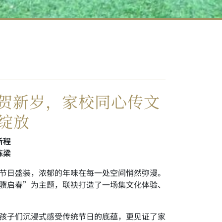
启春贺新岁，家校同心传文
绽放
新程
栋梁
节日盛装，浓郁的年味在每一处空间悄然弥漫。
骥启春”为主题，联袂打造了一场集文化体验、
孩子们沉浸式感受传统节日的底蕴，更见证了家