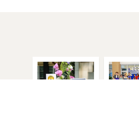
校跑
夏日野餐会
西区