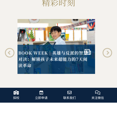
精彩时刻
GR
智慧
在
阅
二十年卓越办学，共创辉煌未来-哈
殿
罗北京20周年启动仪式
探校
立即申请
联系我们
关注微信