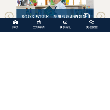
GR
智慧
在
阅
二十年卓越办学，共创辉煌未来-哈
殿
探校
立即申请
联系我们
关注微信
罗北京20周年启动仪式