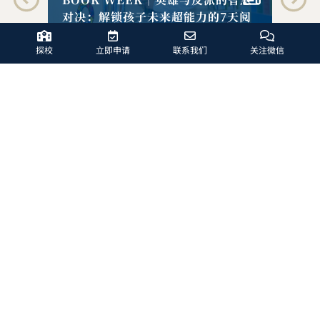
在
阅
二十年卓越办学，共创辉煌未来-哈
殿
罗北京20周年启动仪式
探校
立即申请
联系我们
关注微信
哈罗北京何各庄校区